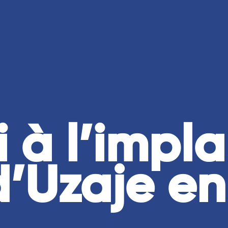
TOUS
UNE
INITIATIVES
BONNE
DURABLES
RAISON
D’AGIR
 à l’impl
d’Uzaje en