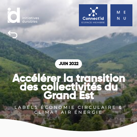
Connect'id
ESPACE MEMBRE
INITIATIVES DURABLES
TOUS UNE BONNE RAISON D’AGIR
JUIN 2022
ACTUALITÉS
Accélérer la transition
AGENDA
des collectivités du
Grand Est
CONTACT
LABELS ÉCONOMIE CIRCULAIRE &
CLIMAT AIR ÉNERGIE