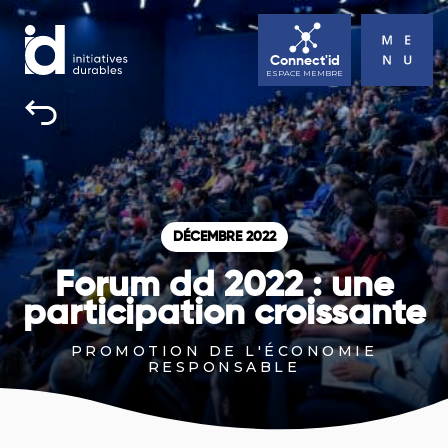
Connect'id
ESPACE MEMBRE
INITIATIVES DURABLES
TOUS UNE BONNE RAISON D’AGIR
ACTUALITÉS
DÉCEMBRE 2022
AGENDA
Forum dd 2022 : une
participation croissante
CONTACT
PROMOTION DE L'ÉCONOMIE
RESPONSABLE