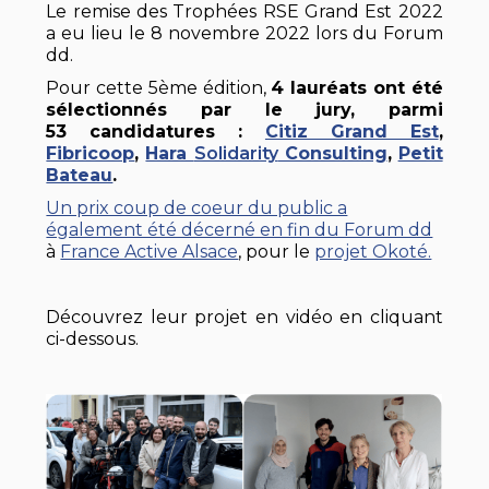
Le remise des Trophées RSE Grand Est 2022
a eu lieu le 8 novembre 2022 lors du Forum
dd.
Pour cette 5ème édition,
4 lauréats ont été
sélectionnés par le jury, parmi
53 candidatures :
Citiz Grand Est
,
Fibricoop
,
Hara
Solidarity
Consulting
,
Petit
Bateau
.
Un prix coup de coeur du public a
également été décerné en fin du Forum dd
à
France Active Alsace
, pour le
projet Okoté.
Découvrez leur projet en vidéo en cliquant
ci-dessous.