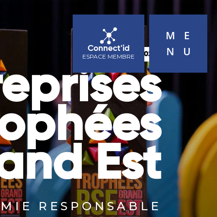
ACTUALITÉS
AGENDA
CONTACT
Connect'id
DÉCEMBRE 2023
ESPACE MEMBRE
reprises
rophées
and Est
MIE RESPONSABLE