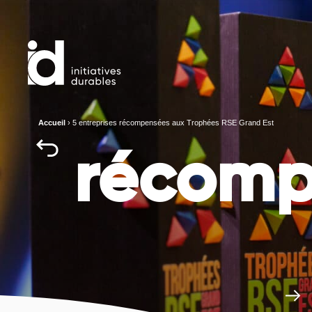
Accueil
›
5 entreprises récompensées aux Trophées RSE Grand Est
récomp