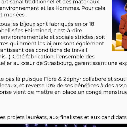
 artisanal traditionnel et des matériaux
 l’environnement et les Hommes. Pour cela,
nt menées.
us les bijoux sont fabriqués en or 18
abellisées Fairmined, c’est-à-dire
nvironnementale et sociale strictes, soit
erres qui ornent les bijoux sont également
ntissant des conditions de travail
s…). Côté fabrication, l’ensemble des
telier au cœur de Strasbourg, garantissant une expe
e pas là puisque Flore & Zéphyr collabore et sou
 locaux, et reverse 10% de ses bénéfices à des asso
reprise vient de mettre en place un congé menstru
es projets lauréats, aux finalistes et aux candidats 