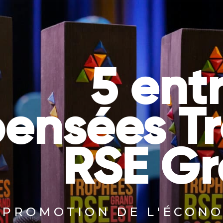
TOUS
UNE
INITIATIVES
BONNE
DURABLES
RAISON
D’AGIR
5 ent
ensées T
RSE Gr
PROMOTION DE L'ÉCONO