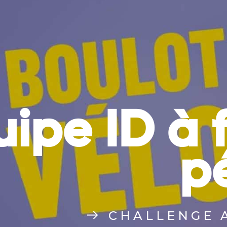
TOUS
UNE
INITIATIVES
BONNE
DURABLES
RAISON
D’AGIR
uipe ID à 
p
CHALLENGE 