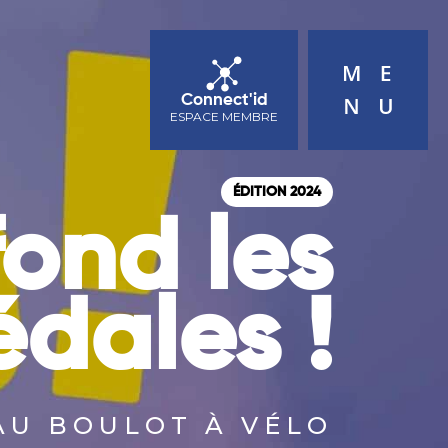
ACTUALITÉS
AGENDA
CONTACT
Connect'id
ESPACE MEMBRE
ÉDITION 2024
fond les
édales !
AU BOULOT À VÉLO