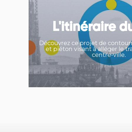
L'itinéraire d
Découvrez ce projet de contou
et piéton visant à alléger le tr
centre-ville.