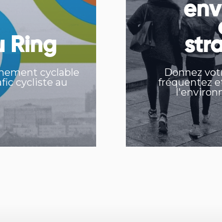
env
u Ring
str
rnement cyclable
Donnez votr
afic cycliste au
fréquentez e
l'environ