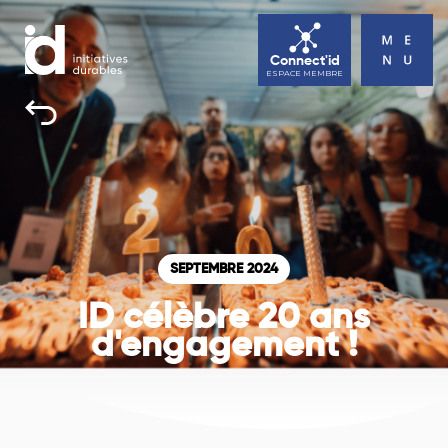
Connect'id
ESPACE MEMBRE
INITIATIVES DURABLES
TOUS UNE BONNE RAISON D’AGIR
ACTUALITÉS
AGENDA
SEPTEMBRE 2024
ID célèbre 20 ans
CONTACT
d'engagement !