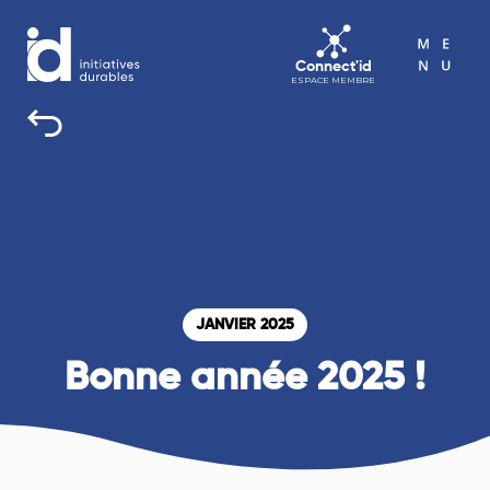
Connect'id
ESPACE MEMBRE
INITIATIVES DURABLES
TOUS UNE BONNE RAISON D’AGIR
ACTUALITÉS
AGENDA
JANVIER 2025
CONTACT
Bonne année 2025 !