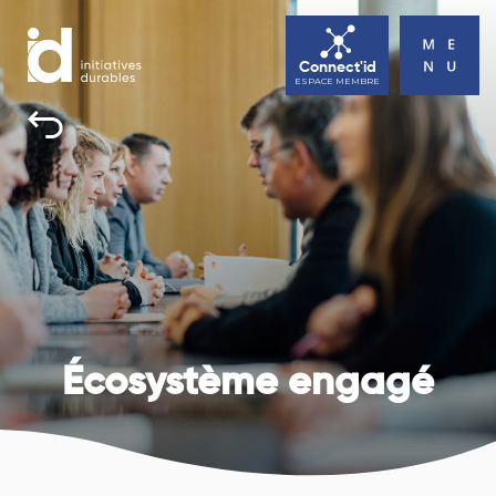
Connect'id
ESPACE MEMBRE
INITIATIVES DURABLES
TOUS UNE BONNE RAISON D’AGIR
ACTUALITÉS
AGENDA
CONTACT
Écosystème engagé