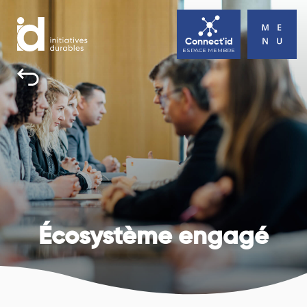
Connect'id
ESPACE MEMBRE
INITIATIVES DURABLES
TOUS UNE BONNE RAISON D’AGIR
ACTUALITÉS
AGENDA
CONTACT
Écosystème engagé