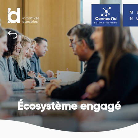
Connect'id
ESPACE MEMBRE
INITIATIVES DURABLES
TOUS UNE BONNE RAISON D’AGIR
ACTUALITÉS
AGENDA
CONTACT
Écosystème engagé