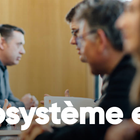
TOUS
UNE
INITIATIVES
BONNE
DURABLES
RAISON
D’AGIR
osystème