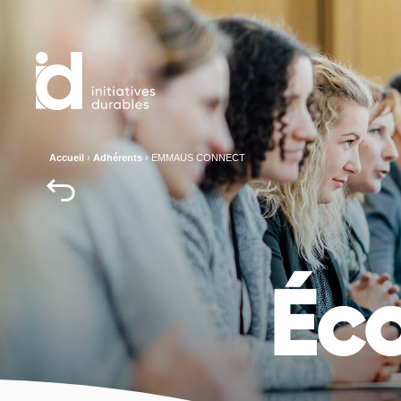
Accueil
›
Adhérents
›
EMMAUS CONNECT
Éc