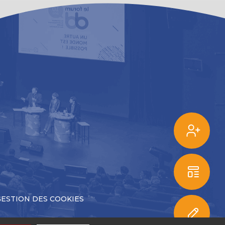
DE
S'
GESTION DES COOKIES
CO