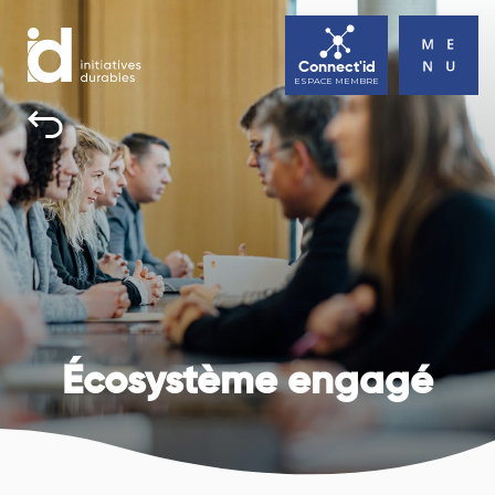
Connect'id
ESPACE MEMBRE
INITIATIVES DURABLES
TOUS UNE BONNE RAISON D’AGIR
ACTUALITÉS
AGENDA
CONTACT
Écosystème engagé