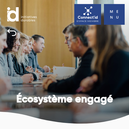
Connect'id
ESPACE MEMBRE
INITIATIVES DURABLES
TOUS UNE BONNE RAISON D’AGIR
ACTUALITÉS
AGENDA
CONTACT
Écosystème engagé