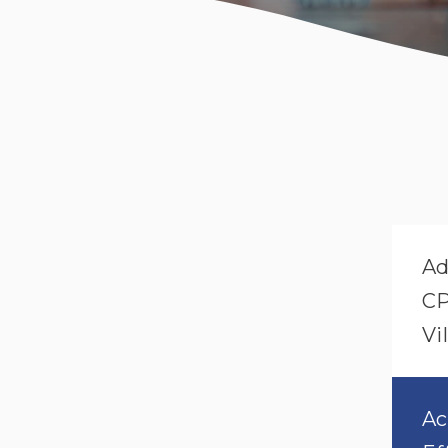
Ad
CP
Vil
Ac