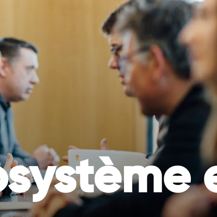
TOUS
UNE
INITIATIVES
BONNE
DURABLES
RAISON
D’AGIR
osystème