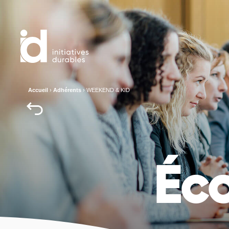
Accueil
›
Adhérents
›
WEEKEND & KID
Éc