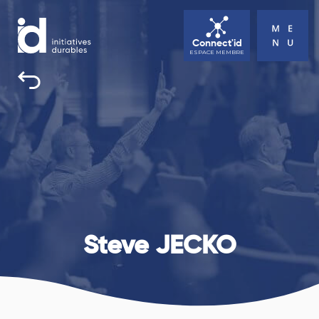
Connect'id
ESPACE MEMBRE
INITIATIVES DURABLES
TOUS UNE BONNE RAISON D’AGIR
ACTUALITÉS
AGENDA
CONTACT
Steve JECKO