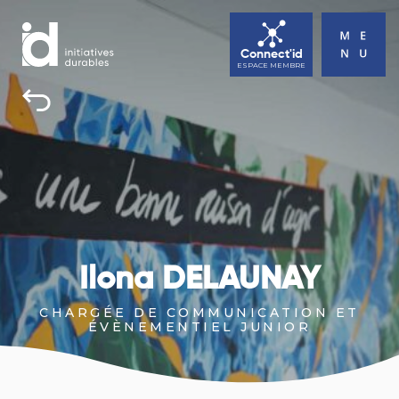
Connect'id
ESPACE MEMBRE
INITIATIVES DURABLES
TOUS UNE BONNE RAISON D’AGIR
ACTUALITÉS
AGENDA
Ilona DELAUNAY
CONTACT
CHARGÉE DE COMMUNICATION ET
ÉVÈNEMENTIEL JUNIOR