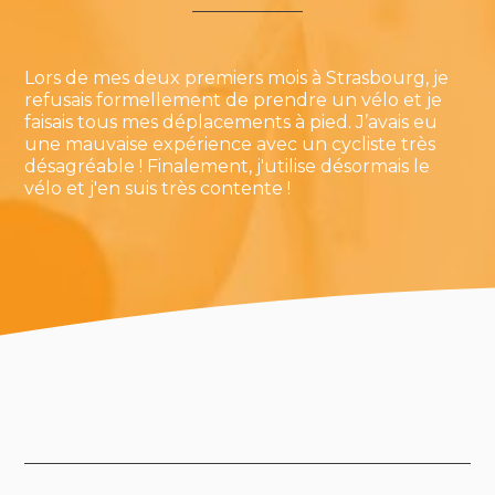
Lors de mes deux premiers mois à Strasbourg, je
refusais formellement de prendre un vélo et je
faisais tous mes déplacements à pied. J’avais eu
une mauvaise expérience avec un cycliste très
désagréable ! Finalement, j'utilise désormais le
vélo et j'en suis très contente !