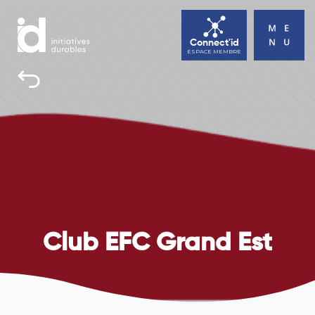
Connect'id
ESPACE MEMBRE
INITIATIVES DURABLES
TOUS UNE BONNE RAISON D’AGIR
ACTUALITÉS
AGENDA
CONTACT
Club EFC Grand Est